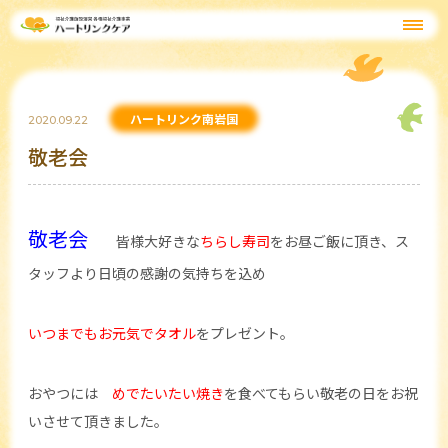
ハートリンク南岩国
2020.09.22
敬老会
敬老会
皆様大好きな
ちらし寿司
をお昼ご飯に頂き、ス
タッフより日頃の感謝の気持ちを込め
いつまでもお元気でタオル
をプレゼント。
おやつには
めでたいたい焼き
を食べてもらい敬老の日をお祝
いさせて頂きました。