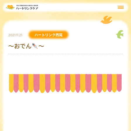
ハートリンク西尾
2021.11.21
～おでん
～