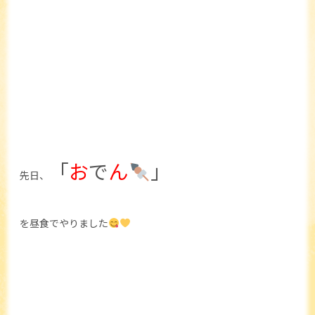
「
お
で
ん
」
先日、
を昼食でやりました