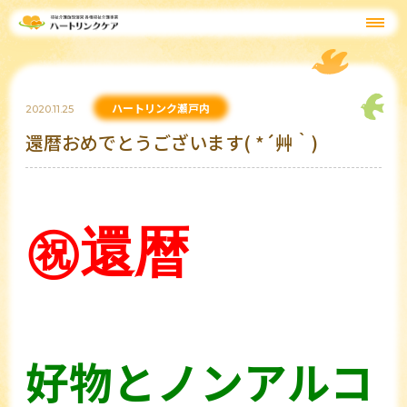
ハートリンク瀬戸内
2020.11.25
還暦おめでとうございます( *´艸｀)
㊗還暦
好物とノンアルコ