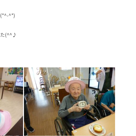
-^*)
(^^♪