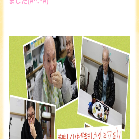
ました(#^.^#)