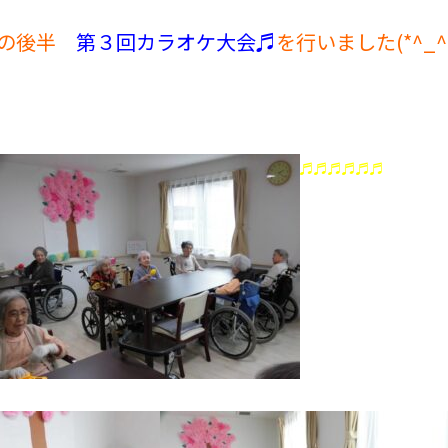
月の後半
第３回カラオケ大会♬
を行いました(*^_^
♬♬♬♬♬♬