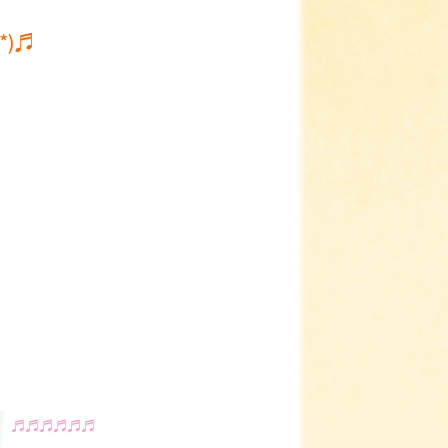
*)♬
♬♬♬♬♬♬