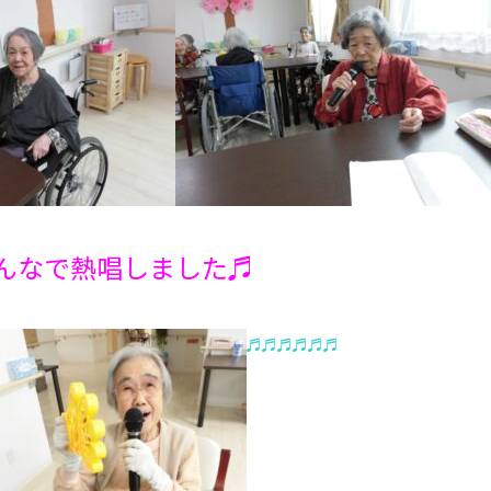
唱しました♬
♬♬♬♬♬♬