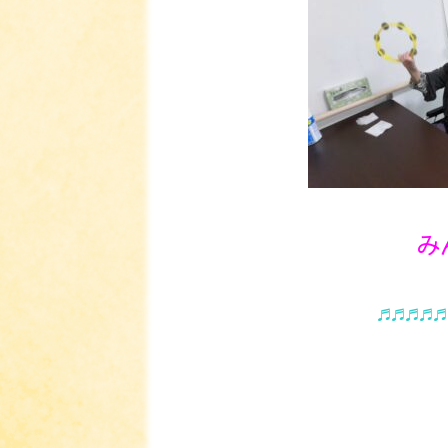
みんなで熱
♬♬♬♬♬