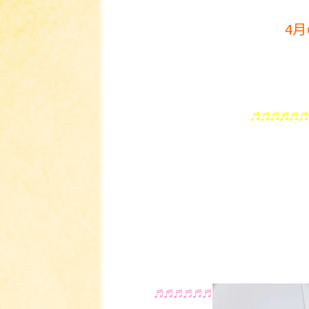
4
♬♬♬♬♬♬
♬♬♬♬♬♬