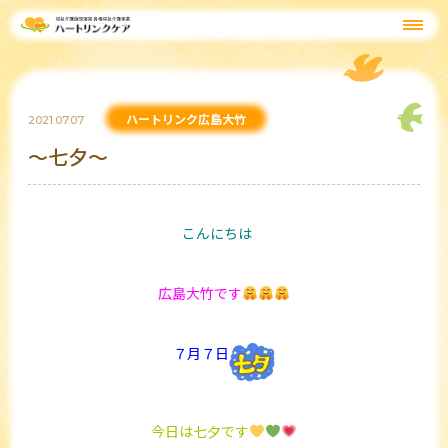
ハートリンク広島大竹
2021.07.07
～七夕～
こんにちは
広島大竹です
７月７日
今日は七夕です