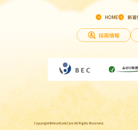
HOME
新着
採用情報
Copyright©HeartLinkCare All Rights Reserved.