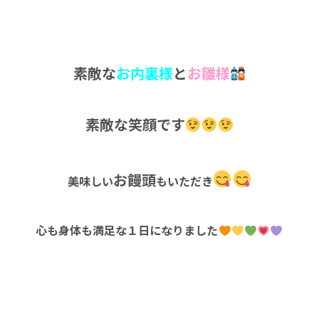
素敵な
お内裏様
と
お雛様
素敵な笑顔です
お饅頭
美味しい
もいただき
心も身体も満足な１日になりました