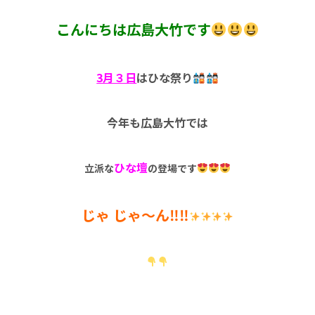
こんにちは広島大竹です
3月３日
はひな祭り
今年も広島大竹では
ひな壇
立派な
の登場です
じゃ じゃ～ん‼‼