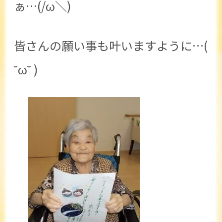
ぁ…(/ω＼)
皆さんの願い事も叶いますように…(
˘ω˘ )