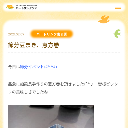
ハートリンク南岩国
2021.02.07
節分豆まき、恵方巻
今日は
節分イベント(#^.^#)
昼食に施設長手作りの恵方巻を頂きました(^^♪ 皆様ビック
リの美味しさでしたね