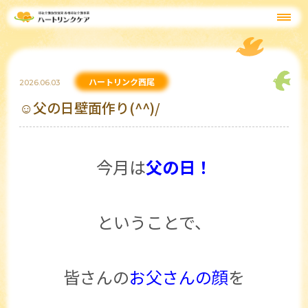
ハートリンク西尾
2026.06.03
☺父の日壁面作り(^^)/
今月は
父の日！
ということで、
皆さんの
お父さんの顔
を