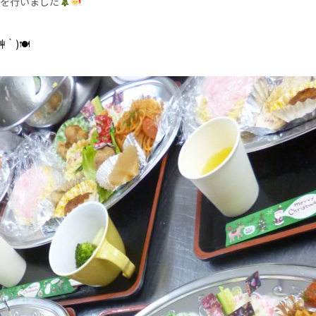
を行いました
｀)🍽