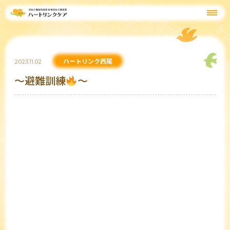
ハートリンク西尾
2023.11.02
～避難訓練
～