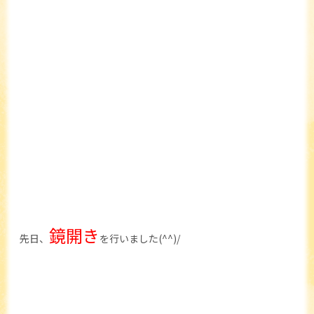
鏡開き
先日、
を行いました(^^)/