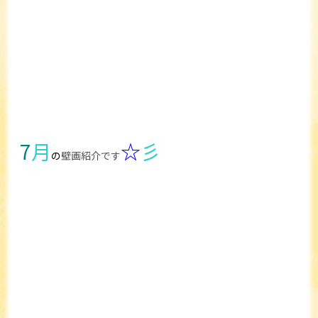
7
月
☆
彡
の
壁画紹介です