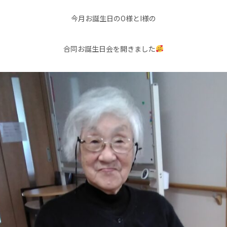
今月お誕生日のO様とI様の
合同お誕生日会を開きました