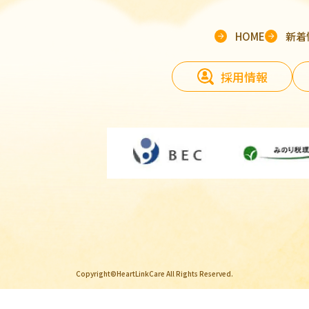
HOME
新着
採用情報
Copyright©HeartLinkCare All Rights Reserved.