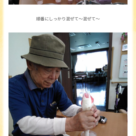
順番にしっかり混ぜて～混ぜて～