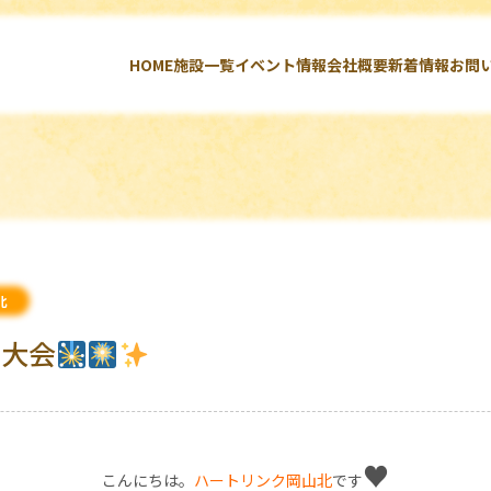
HOME
施設一覧
イベント情報
会社概要
新着情報
お問
北
火大会
♥️
こんにちは。
ハートリンク岡山北
です