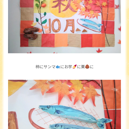
柿にサンマ
にお芋
に栗
に