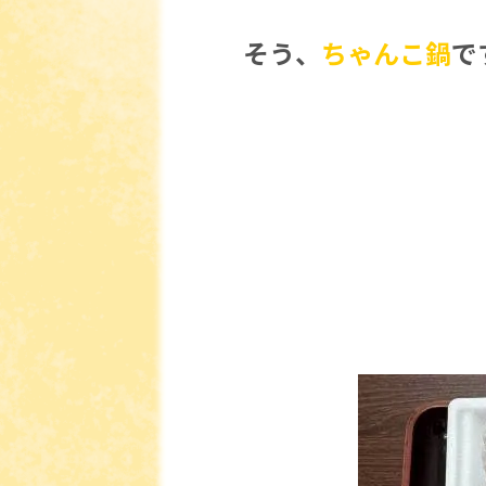
そう、
ちゃんこ鍋
で