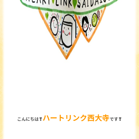
ハートリンク西大寺
こんにちは❣
です❣