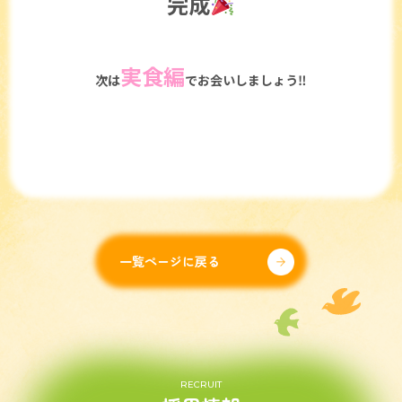
完成
実食編
次は
でお会いしましょう‼
一覧ページに戻る
RECRUIT