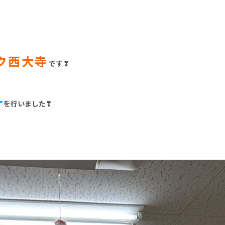
ク西大寺
です❣
ー
を行いました❣