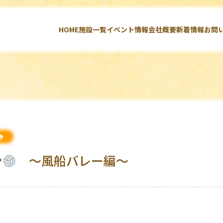
HOME
施設一覧
イベント情報
会社概要
新着情報
お問
寺
ン
～風船バレー編～