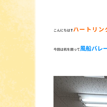
ハートリ
ン
こんにちは❣
風船バレ
今回は机を囲って