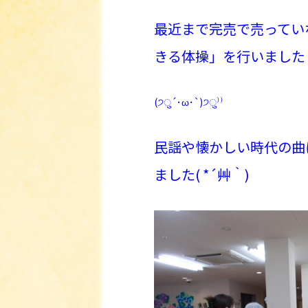
最近まで完売で売ってい
きる体操」を行いました
(੭ु´･ω･`)੭ु⁾⁾
民謡や懐かしい時代の曲
ました( *´艸｀)