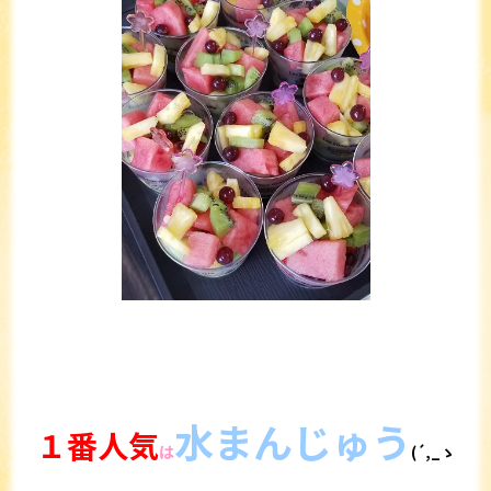
水まんじゅう
１番人気
は
(´,_ゝ