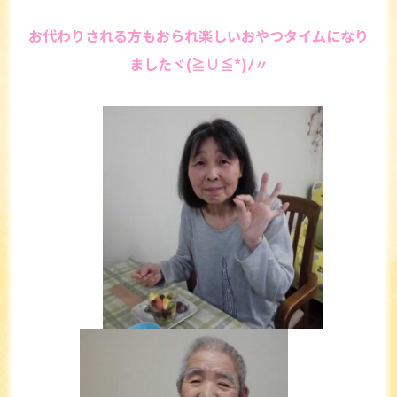
お代わりされる方もおられ楽しいおやつタイムになり
ましたヾ(≧∪≦*)ﾉ〃