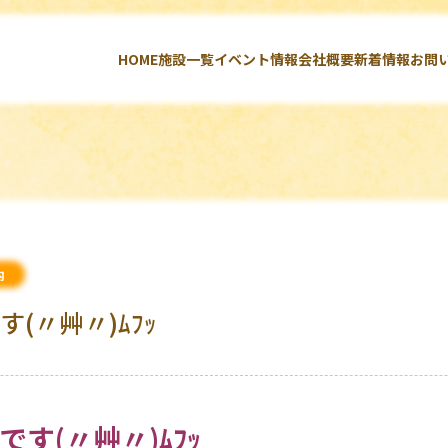
HOME
施設一覧
イベント情報
会社概要
新着情報
お問
内
(〃艸〃)ﾑﾌｯ
す(〃艸〃)ﾑﾌｯ