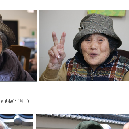
すね( *´艸｀)