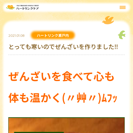
ハートリンク瀬戸内
2021.01.08
とっても寒いのでぜんざいを作りました‼
ぜんざいを食べて心も
体も温かく(〃艸〃)ﾑﾌｯ