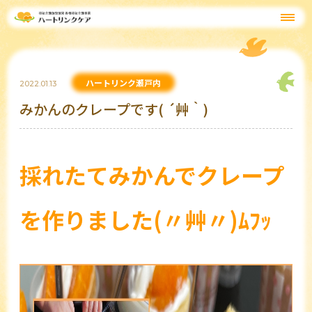
ハートリンク瀬戸内
2022.01.13
みかんのクレープです( ´艸｀)
採れたてみかんでクレープ
を作りました(〃艸〃)ﾑﾌｯ