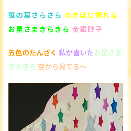
笹の葉さらさら
のきばに揺れる
お星さまきらきら
金銀砂子
五色のたんざく
私が書いた
お星さま
きらきら
空から見てる～