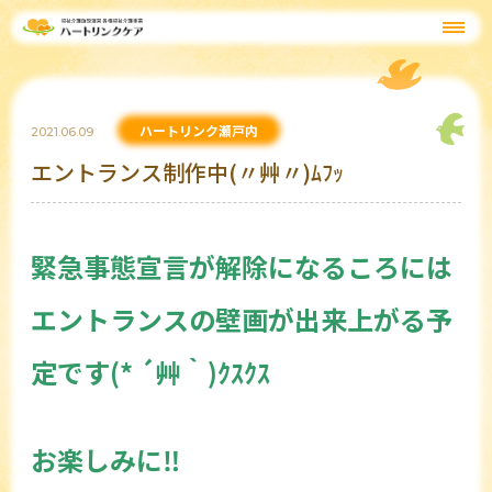
ハートリンク瀬戸内
2021.06.09
エントランス制作中(〃艸〃)ﾑﾌｯ
緊急事態宣言が解除になるころには
エントランスの壁画が出来上がる予
定です(* ´艸｀)ｸｽｸｽ
お楽
しみに‼