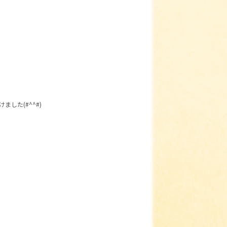
した(#^^#)