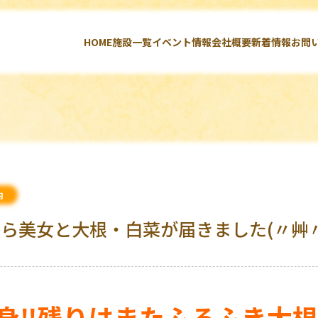
HOME
施設一覧
イベント情報
会社概要
新着情報
お問
内
ら美女と大根・白菜が届きました(〃艸〃)
身
‼
残りはまたふろふき大根