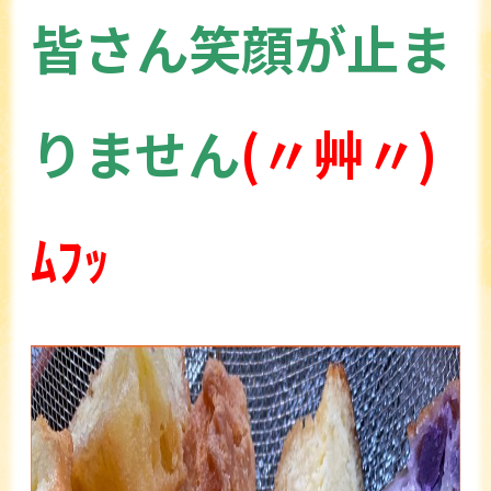
皆さん笑顔が止ま
りません
(〃艸〃)
ﾑﾌｯ