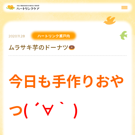
ハートリンク瀬戸内
2020.11.28
ムラサキ芋のドーナツ
今日も手作りおや
つ
( ´∀｀ )