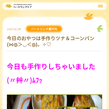
ハートリンク瀬戸内
2021.02.28
今日のおやつは手作りツナ＆コーンパン
(⋈◍＞◡＜◍)。✧♡
今日も手作りしちゃいました
(〃艸〃)ﾑﾌｯ