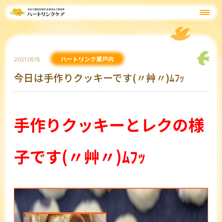
ハートリンク瀬戸内
2021.05.15
今日は手作りクッキーです(〃艸〃)ﾑﾌｯ
手作りクッキーとレクの様
子です(〃艸〃)ﾑﾌｯ