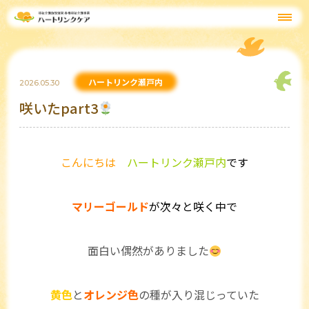
ハートリンク瀬戸内
2026.05.30
咲いたpart3
こんにちは
ハートリンク瀬戸内
です
マリーゴールド
が次々と咲く中で
面白い偶然がありました
黄色
と
オレンジ色
の種が入り混じっていた