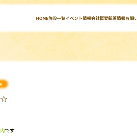
HOME
施設一覧
イベント情報
会社概要
新着情報
お問
内
ス☆
内
です