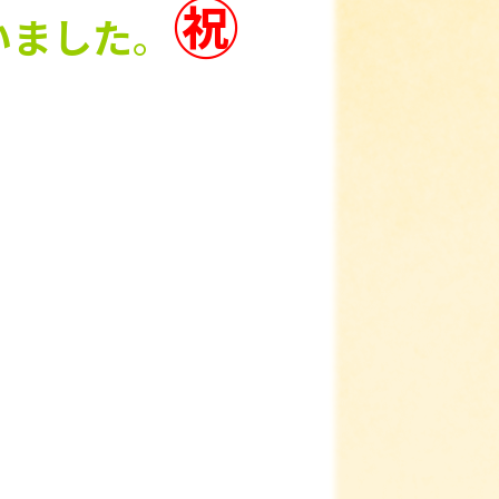
㊗
いました
。