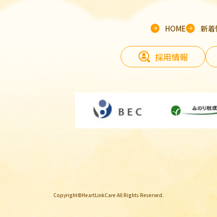
HOME
新着
採用情報
Copyright©HeartLinkCare All Rights Reserved.