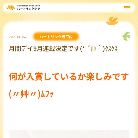
ハートリンク瀬戸内
2021.08.04
月間デイ9月連載決定です(* ´艸｀)ｸｽｸｽ
何が入賞しているか楽しみです
(〃艸〃)ﾑﾌｯ