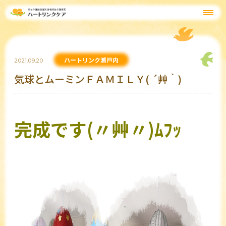
ハートリンク瀬戸内
2021.09.20
気球とムーミンＦＡＭＩＬＹ( ´艸｀)
完成です(〃艸〃)ﾑﾌｯ