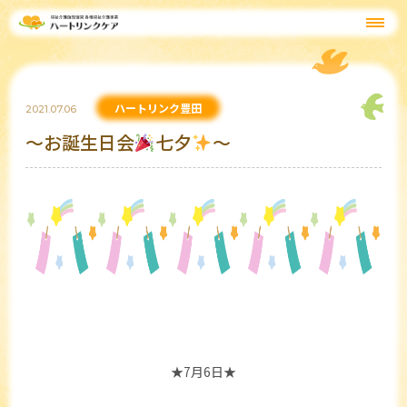
ハートリンク豊田
2021.07.06
～お誕生日会
七夕
～
★7月6日★