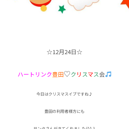
☆12月24日☆
♡
ハートリンク
豊田
ク
リ
ス
マ
ス
会
今日はクリスマスイブですね♪
豊田の利用者様方にも
サンタさんがきてくれました(^^♪