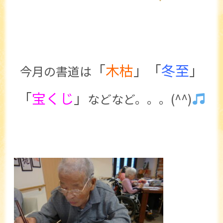
「
木枯
」「
冬至
」
今月の書道は
「
宝くじ
」
などなど。。。(^^)