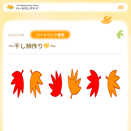
ハートリンク豊田
2020.11.08
～干し柿作り
～