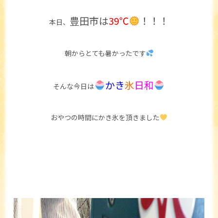
豊田市は
39℃
！！！
本日、
朝からとても暑かったです
かき
氷
日和
そんな今日は
おやつの時間にかき氷を頂きました