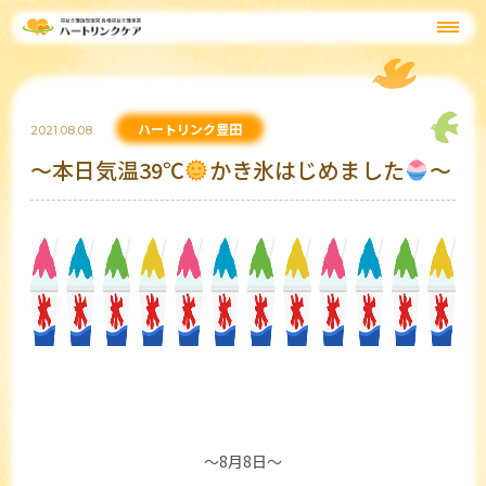
ハートリンク豊田
2021.08.08
～本日気温39℃
かき氷はじめました
～
～8月8日～