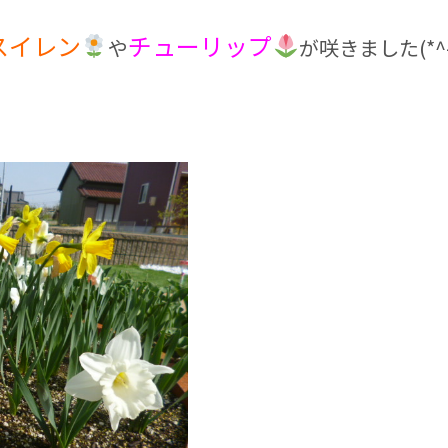
スイレン
チューリップ
や
が咲きました(*^-