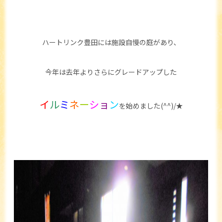
ハートリンク豊田には施設自慢の庭があり、
今年は去年よりさらにグレードアップした
イ
ル
ミ
ネ
ー
シ
ョ
ン
を始めました(^^)/★