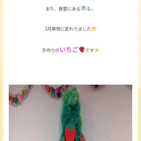
木
また、食堂にある
も、
2月果物に変わりました
いちご
手作りの
です