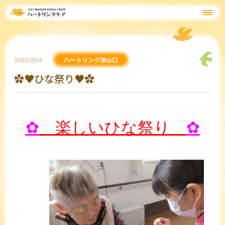
ハートリンク津山口
2020.03.14
✿♥ひな祭り♥✿
✿
楽しいひな祭り
✿