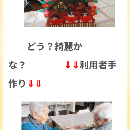
どう？綺麗か
な？
⇓⇓
利用者手
作り
⇓⇓