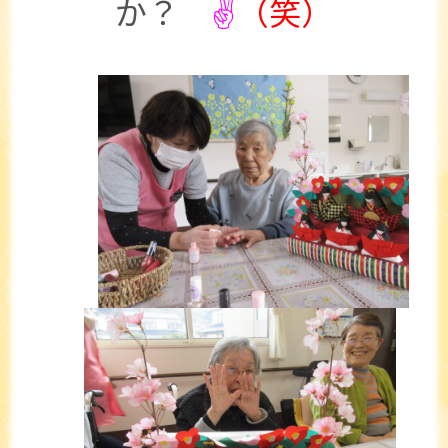
か？
✌
（笑）