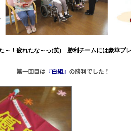
！疲れたな～っ(笑) 勝利チームには豪華プレ
回目は
『白組』
の勝利でした！